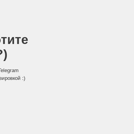
тите
?)
Telegram
ировкой :)