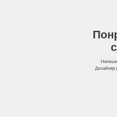
Пон
с
Напишит
Дизайнер 