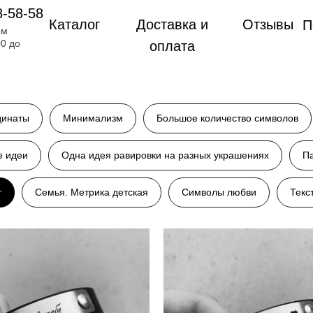
8-58-58
Каталог
Доставка и
Отзывы
П
ем
00 до
оплата
динаты
Минимализм
Большое количество символов
е идеи
Одна идея равировки на разных украшениях
Па
т
Семья. Метрика детская
Символы любви
Текс