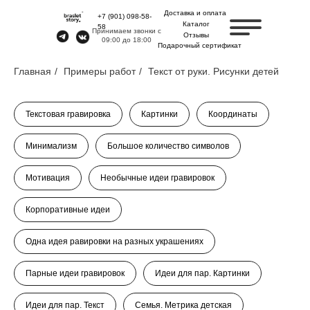
Доставка и оплата
+7 (901) 098-58-
Каталог
58
Принимаем звонки с
Отзывы
09:00 до 18:00
Подарочный сертификат
Главная
/
Примеры работ
/
Текст от руки. Рисунки детей
Текстовая гравировка
Картинки
Координаты
Минимализм
Большое количество символов
Мотивация
Необычные идеи гравировок
Корпоративные идеи
Одна идея равировки на разных украшениях
Парные идеи гравировок
Идеи для пар. Картинки
Идеи для пар. Текст
Семья. Метрика детская