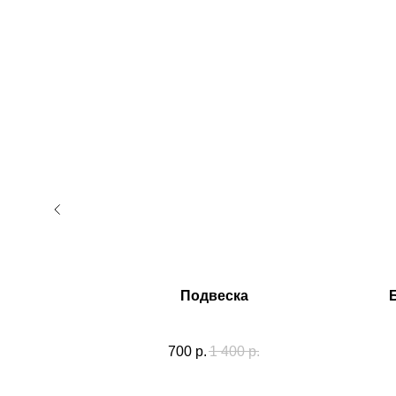
клет)
Подвеска
700
р.
1 400
р.