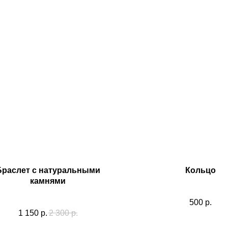
Браслет с натуральными
Кольцо
камнями
500
р.
1 150
р.
2 300
р.