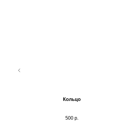
ща
Кольцо
.
500
р.