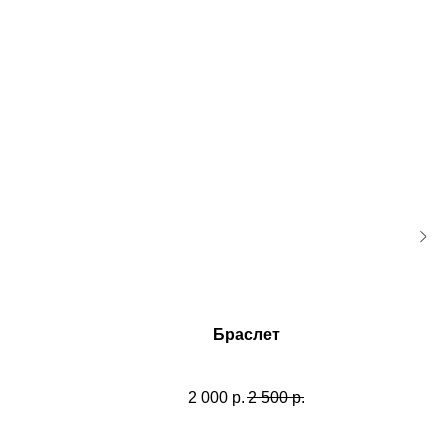
Браслет
2 000
р.
2 500
р.