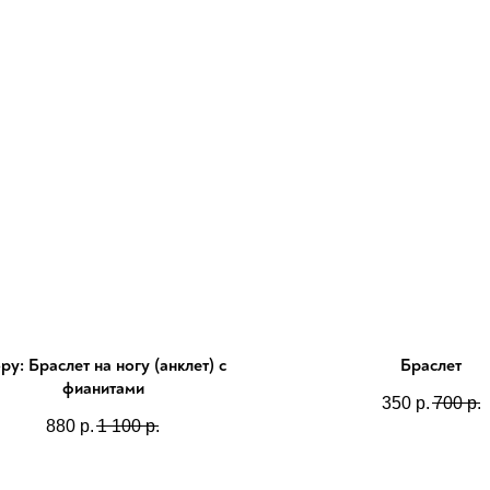
py: Браслет на ногу (анклет) с
Браслет
фианитами
350
р.
700
р.
880
р.
1 100
р.