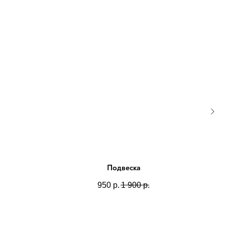
Подвеска
Кол
950
р.
1 900
р.