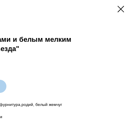
ками и белым мелким
езда"
фурнитура,родий, белый жемчуг
см