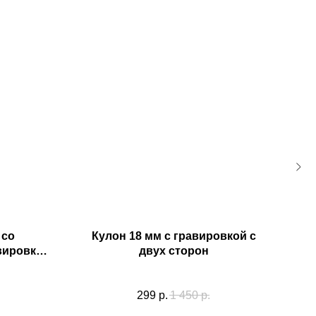
 cо
Кулон 18 мм с гравировкой с
Ко
вировкой
двух сторон
ны
299
р.
1 450
р.