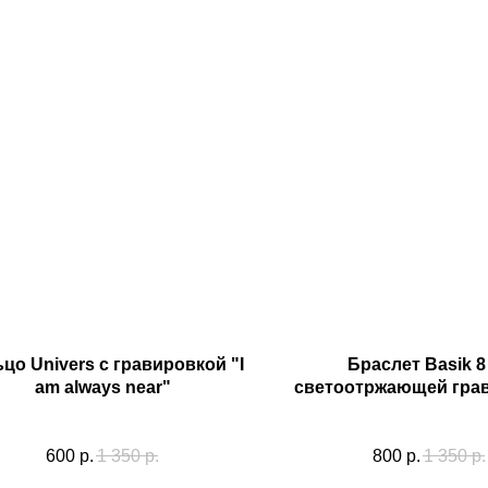
цо Univers с гравировкой "I
Браслет Basik 8
am always near"
светоотржающей гра
с одной сторо
600
р.
1 350
р.
800
р.
1 350
р.