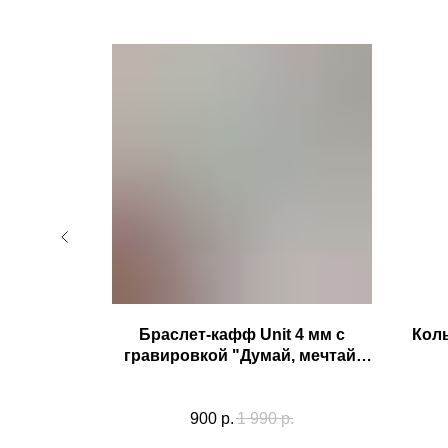
you can"
Браслет-кафф Unit 4 мм с
Коль
гравировкой "Думай, мечтай,
твори"
900
р.
1 990
р.