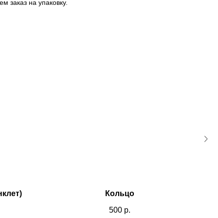
м заказ на упаковку.
нклет)
Кольцо
500
р.