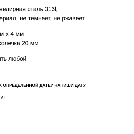
елирная сталь 316l,
риал, не темнеет, не ржавеет
м х 4 мм
колечка 20 мм
ыть любой
К ОПРЕДЕЛЕННОЙ ДАТЕ? НАПИШИ ДАТУ
16l