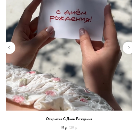
Открытка С Днём Рождения
49
129
р.
р.